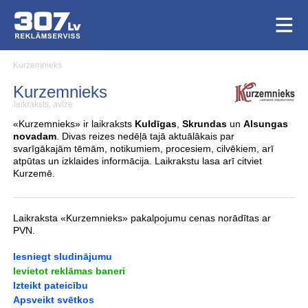
Kurzemnieks
Kurzemnieks
laikraksts, avīze
«Kurzemnieks» ir laikraksts
Kuldīgas
,
Skrundas
un
Alsungas
novadam
. Divas reizes nedēļā tajā aktuālākais par
svarīgākajām tēmām, notikumiem, procesiem, cilvēkiem, arī
atpūtas un izklaides informācija. Laikrakstu lasa arī citviet
Kurzemē.
Laikraksta «Kurzemnieks» pakalpojumu cenas norādītas ar
PVN.
Iesniegt sludinājumu
Ievietot reklāmas baneri
Izteikt pateicību
Apsveikt svētkos