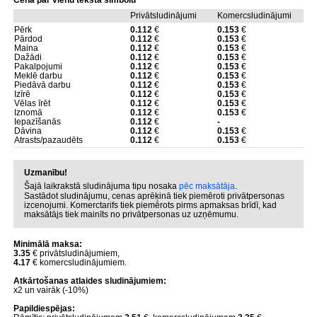
Cena par vienu teksta simbolu
Privātsludinājumi
Komercsludinājumi
Pērk
0.112
€
0.153
€
Pārdod
0.112
€
0.153
€
Maina
0.112
€
0.153
€
Dažādi
0.112
€
0.153
€
Pakalpojumi
0.112
€
0.153
€
Meklē darbu
0.112
€
0.153
€
Piedāvā darbu
0.112
€
0.153
€
Izīrē
0.112
€
0.153
€
Vēlas īrēt
0.112
€
0.153
€
Iznomā
0.112
€
0.153
€
Iepazīšanās
0.112
€
-
Dāvina
0.112
€
0.153
€
Atrasts/pazaudēts
0.112
€
0.153
€
Uzmanību!
Šajā laikrakstā sludinājuma tipu nosaka
pēc maksātāja
.
Sastādot sludinājumu, cenas aprēķinā tiek piemēroti privātpersonas
izcenojumi. Komerctarifs tiek piemērots pirms apmaksas brīdī, kad
maksātājs tiek mainīts no privātpersonas uz uzņēmumu.
Minimālā maksa:
3.35
€ privātsludinājumiem,
4.17
€ komercsludinājumiem.
Atkārtošanas atlaides sludinājumiem:
x2 un vairāk (-10%)
Papildiespējas: