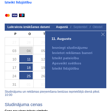
Izteikt līdzjūtību
Laikraksta iznākšanas datumi
Augustā
/
Septembrī
/
Oktobrī
P
O
T
C
P
S
S
11. Augusts
27
28
29
30
31
01
02
Iesniegt sludinājumu
03
04
05
06
07
08
09
Ievietot reklāmas baneri
Izteikt pateicību
10
11
12
13
14
15
16
Apsveikt svētkos
17
18
19
20
21
22
23
Izteikt līdzjūtību
24
25
26
27
28
29
30
31
01
02
03
04
05
06
Sludinājumu un reklāmas pieņemšana beidzas iepriekšējā dienā plkst.
10:00
Sludinājuma cenas