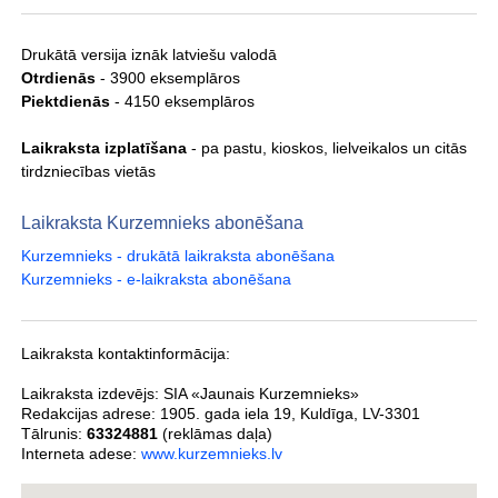
Drukātā versija iznāk latviešu valodā
Otrdienās
- 3900 eksemplāros
Piektdienās
- 4150 eksemplāros
Laikraksta izplatīšana
- pa pastu, kioskos, lielveikalos un citās
tirdzniecības vietās
Laikraksta Kurzemnieks abonēšana
Kurzemnieks - drukātā laikraksta abonēšana
Kurzemnieks - e-laikraksta abonēšana
Laikraksta kontaktinformācija:
Laikraksta izdevējs:
SIA «Jaunais Kurzemnieks»
Redakcijas adrese:
1905. gada iela 19
,
Kuldīga
,
LV-3301
Tālrunis:
63324881
(reklāmas daļa)
Interneta adese:
www.kurzemnieks.lv