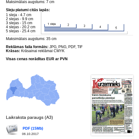
Maksimālais augstums: 7 cm
Sleju platumi citās lapās:
1 sleja - 4.7 cm
2 slejas - 9.9 cm
3 slejas - 15 cm
4 slejas - 20.2 cm
5 slejas - 25.4 cm
Maksimālais augstums: 35 cm
Reklāmas faila formāts:
JPG, PNG, PDF, TIF
Krāsas:
Krāsainai reklāmai CMYK
Visas cenas norādītas EUR ar PVN
Laikraksta paraugs (A3)
PDF (15Mb)
06.10.2017