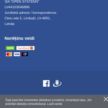
SIA "OPEN SYSTEMS"
LV44103046886
Juridiskā adrese / korespondence:
Cēsu iela 5
,
Limbaži
,
LV-4001,
Latvija
Norēķinu veidi
2007 - 2026 © 307.lv, Open Systems SIA
Šajā lapā tiek izmantotas sīkdatnes (cookies). Izmantojot lapu, Jūs
piekrītat sīkdatņu izmantošanai.
Lasīt vairāk