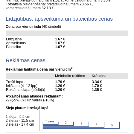
Rāmītis: privātsludinājumam
2.51
€, komercsludinājumam
3.35
€
Fotoattēla pievienošana: privātsludinājumam
23.56
€,
komercsludinājumam
32.13
€
Līdzjūtības, apsveikuma un pateicības cenas
Cena par vienu rindu
(40 simboli)
Līdzjūtība
1.67
€
Apsveikums
1.67
€
Pateicība
1.67
€
Reklāmas cenas
2
Reklāmas laukuma cena par vienu cm
Melnbalta reklāma
Krāsaina
Trešā lapa
1.70
€
3.34
€
Iekšlapa (4.-12.lpp)
1.20
€
1.70
€
Reklāmas lapa (pēdējā)
1.20
€
1.35
€
Atkārtošanas atlaides reklāmām:
x2=(-5%), x3 un vairāk (-10%)
Sleju platumi trešajā lapā:
1 sleja - 5.5 cm
2 slejas - 11.5 cm
3 slejas - 17.4 cm