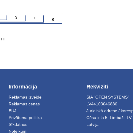
 TIF
Informācija
Rekvizīti
Reklāmas izveide
SIA "OPEN SYSTEMS"
Reklāmas cenas
LV44103046886
BUJ
Juridiskā adrese / kore
Privātuma politika
Cēsu iela 5
,
Limbaži
,
LV-
Sīkdatnes
Latvija
Noteikumi