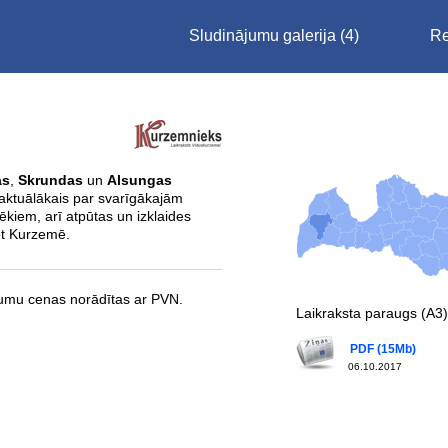
Sludinājumu galerija
(4)
Re
as
,
Skrundas
un
Alsungas
 aktuālākais par svarīgākajām
kiem, arī atpūtas un izklaides
iet Kurzemē.
umu cenas norādītas ar PVN.
Laikraksta paraugs (A3)
PDF (15Mb)
06.10.2017