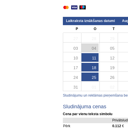
Laikraksta iznākšanas datumi
Aug
P
O
T
27
28
29
03
04
05
10
11
12
17
18
19
24
25
26
31
01
02
Sludinājumu un reklāmas pieņemšana beid
Sludinājuma cenas
Cena par vienu teksta simbolu
Privātslu
Pērk
0.112
€