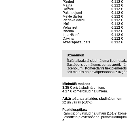
Pārdod
0.112
€
Maina
0.112
€
Dažādi
0.112
€
Pakalpojumi
0.112
€
Meklē darbu
0.112
€
Piedāvā darbu
0.112
€
Izīrē
0.112
€
Vēlas īrēt
0.112
€
Iznomā
0.112
€
Iepazīšanās
0.112
€
Dāvina
0.112
€
Atrasts/pazaudēts
0.112
€
Uzmanību!
Šajā laikrakstā sludinājuma tipu nosa
Sastādot sludinājumu, cenas aprēķinā t
izcenojumi. Komerctarifs tiek piemērot
tiek mainīts no privātpersonas uz uzņ
Minimālā maksa:
3.35
€ privātsludinājumiem,
4.17
€ komercsludinājumiem.
Atkārtošanas atlaides sludinājumiem:
x2 un vairāk (-10%)
Papildiespējas:
Rāmītis: privātsludinājumam
2.51
€, kome
Fotoattēla pievienošana: privātsludināj
€