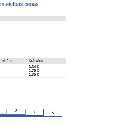
pateicības cenas
 reklāma
Krāsaina
3.34
€
1.70
€
1.35
€