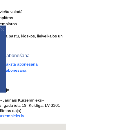
tviešu valodā
mplāros
semplāros
- pa pastu, kioskos, lielveikalos un
s
eks abonēšana
laikraksta abonēšana
ksta abonēšana
ācija:
 «Jaunais Kurzemnieks»
. gada iela 19
,
Kuldīga
,
LV-3301
lāmas daļa)
rzemnieks.lv