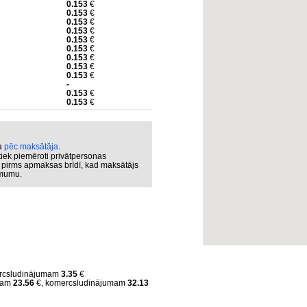
0.153
€
0.153
€
0.153
€
0.153
€
0.153
€
0.153
€
0.153
€
0.153
€
0.153
€
-
0.153
€
0.153
€
ka
pēc maksātāja
.
iek piemēroti privātpersonas
s pirms apmaksas brīdī, kad maksātājs
ēmumu.
rcsludinājumam
3.35
€
umam
23.56
€, komercsludinājumam
32.13