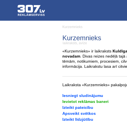
Kurzemnieks
Kurzemnieks
laikraksts, avīze
«Kurzemnieks» ir laikraksts
Kuldīg
novadam
. Divas reizes nedēļā tajā
tēmām, notikumiem, procesiem, cilvē
informācija. Laikrakstu lasa arī citv
Laikraksta «Kurzemnieks» pakalpoj
Iesniegt sludinājumu
Ievietot reklāmas baneri
Izteikt pateicību
Apsveikt svētkos
Izteikt līdzjūtību