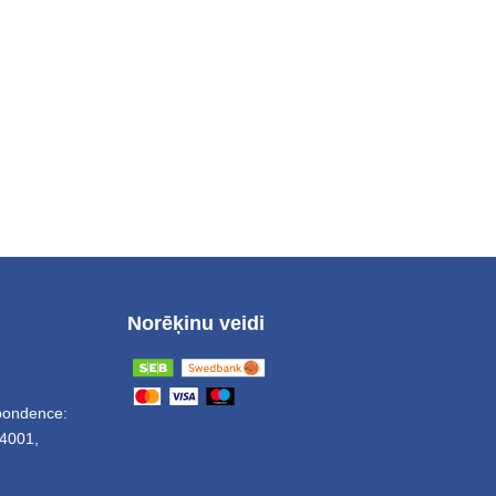
Norēķinu veidi
spondence:
4001,