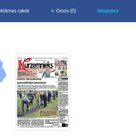
klāmas raksti
Grozs
(0)
Ielogoties