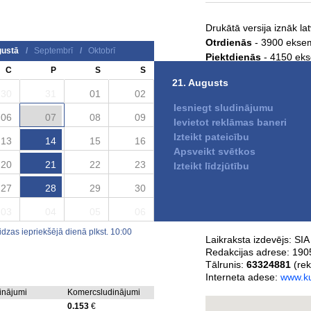
Drukātā versija iznāk la
Otrdienās
- 3900 ekse
ustā
/
Septembrī
/
Oktobrī
Piektdienās
- 4150 ek
C
P
S
S
21. Augusts
Laikraksta izplatīšana
30
31
01
02
citās tirdzniecības vietā
Iesniegt sludinājumu
06
07
08
09
Ievietot reklāmas baneri
Laikraksta Kurzemni
Izteikt pateicību
13
14
15
16
Apsveikt svētkos
Kurzemnieks - drukātā 
20
21
22
23
Izteikt līdzjūtību
Kurzemnieks - e-laikra
27
28
29
30
03
04
05
06
Laikraksta kontaktinform
zas iepriekšējā dienā plkst. 10:00
Laikraksta izdevējs:
SIA
Redakcijas adrese:
1905
Tālrunis:
63324881
(rek
Interneta adese:
www.ku
dinājumi
Komercsludinājumi
0.153
€