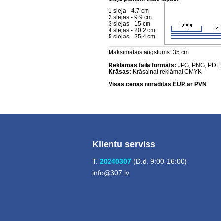
1 sleja - 4.7 cm
2 slejas - 9.9 cm
3 slejas - 15 cm
4 slejas - 20.2 cm
5 slejas - 25.4 cm
Maksimālais augstums: 35 cm
Reklāmas faila formāts:
JPG, PNG, PDF,
Krāsas:
Krāsainai reklāmai CMYK
Visas cenas norādītas EUR ar PVN
Klientu serviss
T.
20240307
(D.d. 9:00-16:00)
info@307.lv