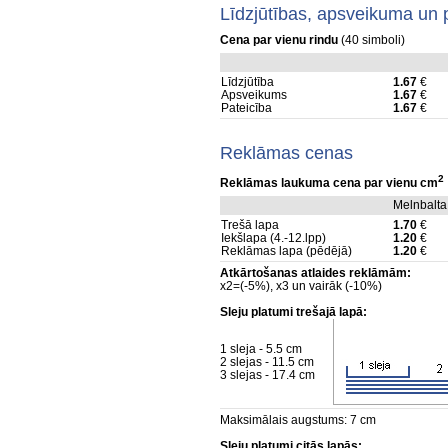
Līdzjūtības, apsveikuma un 
Cena par vienu rindu
(40 simboli)
Līdzjūtība
1.67
€
Apsveikums
1.67
€
Pateicība
1.67
€
Reklāmas cenas
2
Reklāmas laukuma cena par vienu cm
Melnbalta
Trešā lapa
1.70
€
Iekšlapa (4.-12.lpp)
1.20
€
Reklāmas lapa (pēdējā)
1.20
€
Atkārtošanas atlaides reklāmām:
x2=(-5%), x3 un vairāk (-10%)
Sleju platumi trešajā lapā:
1 sleja - 5.5 cm
2 slejas - 11.5 cm
3 slejas - 17.4 cm
Maksimālais augstums: 7 cm
Sleju platumi citās lapās: